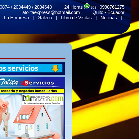
0874 / 2034449 / 2034648 24 Horas
0998761275
593 -
latolitaexpress@hotmail.com Quito - Ecuador
|
La Empresa
|
Galeria
|
Libro de Visitas
|
Noticias
|