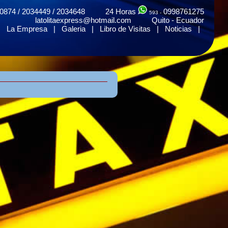
0874 / 2034449 / 2034648 24 Horas
0998761275
593 -
latolitaexpress@hotmail.com Quito - Ecuador
|
La Empresa
|
Galeria
|
Libro de Visitas
|
Noticias
|