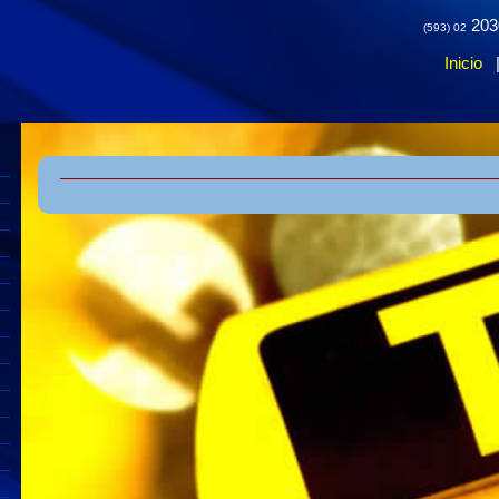
203
(593) 02
Inicio