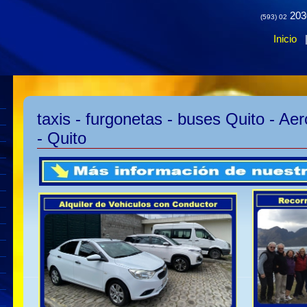
203
(593) 02
Inicio
taxis - furgonetas - buses Quito - Ae
- Quito