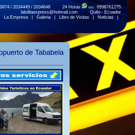
0874 / 2034449 / 2034648 24 Horas
0998761275
593 -
latolitaexpress@hotmail.com Quito - Ecuador
|
La Empresa
|
Galeria
|
Libro de Visitas
|
Noticias
|
ropuerto de Tababela