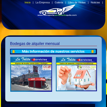
Inicio
|
La Empresa
|
Galeria
|
Libro de Visitas
|
Noticias
|
Bodegas de alquiler mensual