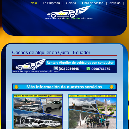
Inicio
|
La Empresa
|
Galeria
|
Libro de Visitas
|
Noticias
|
Coches de alquiler en Quito - Ecuador